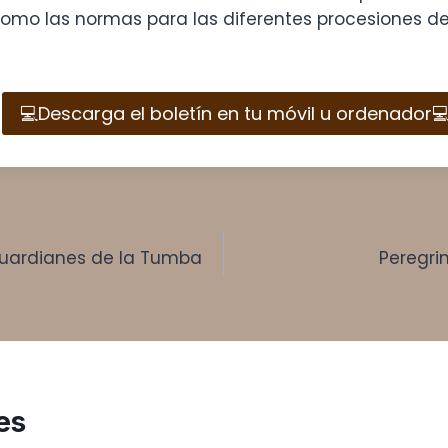
como las normas para las diferentes procesiones de
💻​Descarga el boletín en tu móvil u ordenador💻
Guardianes de la Tumba
Peregrin
es