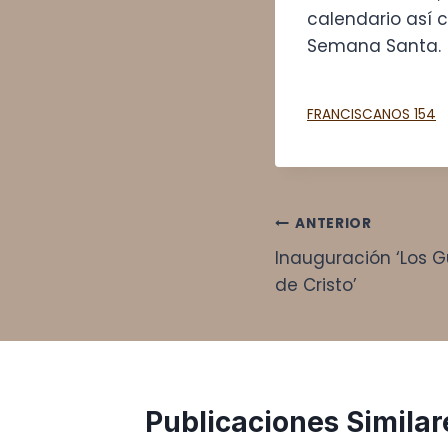
calendario así 
Semana Santa.
FRANCISCANOS 154
Navegación
ANTERIOR
Inauguración ‘Los 
de
de Cristo’
entradas
Publicaciones Similar