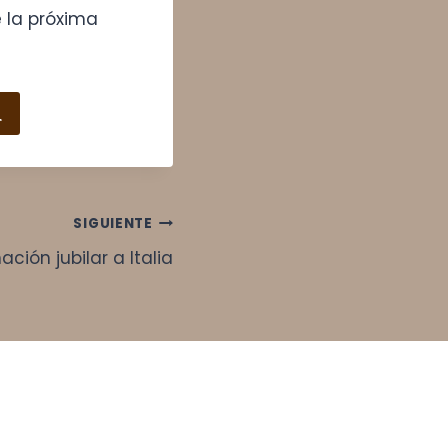
 la próxima
​
SIGUIENTE
ación jubilar a Italia