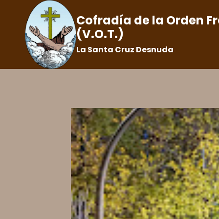
Saltar
Cofradía de la Orden F
al
(V.O.T.)
contenido
La Santa Cruz Desnuda