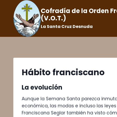
Saltar
Cofradía de la Orden F
al
(V.O.T.)
contenido
La Santa Cruz Desnuda
Hábito franciscano
La evolución
Aunque la Semana Santa parezca inmutabl
económica, las modas e incluso las leyes 
Franciscana Seglar también ha visto cómo