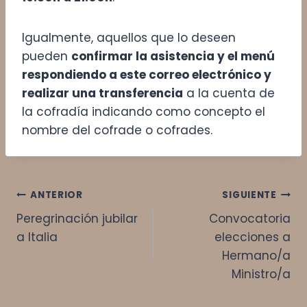
Igualmente, aquellos que lo deseen
pueden
confirmar la asistencia y el menú
respondiendo a este correo electrónico y
realizar una transferencia
a la cuenta de
la cofradía indicando como concepto el
nombre del cofrade o cofrades.
Navegación
ANTERIOR
SIGUIENTE
Peregrinación jubilar
Convocatoria
de
a Italia
elecciones a
entradas
Hermano/a
Ministro/a