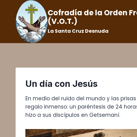
Saltar
Cofradía de la Orden F
al
(V.O.T.)
contenido
La Santa Cruz Desnuda
Un día con Jesús
En medio del ruido del mundo y las prisas
regalo inmenso: un paréntesis de 24 horas
hizo a sus discípulos en Getsemaní.