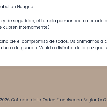
sabel de Hungría.
as y de seguridad, el templo permanecerá cerrado al
e cubren internamente).
scindible el compromiso de todos. Os animamos a co
 hora de guardia. Venid a disfrutar de la paz que s
2026 Cofradía de la Orden Franciscana Seglar (V.O.