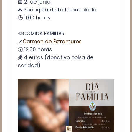
📅​ 21 de junio.
⛪ Parroquia de La Inmaculada
​🕒 11:00 horas.
​🥘​COMIDA FAMILIAR
📌
​Carmen de Extramuros
.
🕥 12.30 horas.
​💰​ 4 euros (donativo bolsa de
caridad).