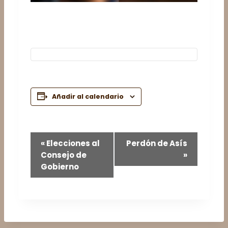
Añadir al calendario
N
«
Elecciones al
Perdón de Asís
Consejo de
»
a
Gobierno
v
e
g